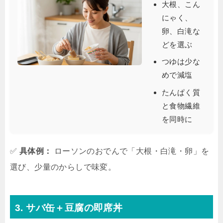
大根、こん
にゃく、
卵、白滝な
どを選ぶ
つゆは少な
めで減塩
たんぱく質
と食物繊維
を同時に
✅
具体例：
ローソンのおでんで「大根・白滝・卵」を
選び、少量のからしで味変。
3. サバ缶＋豆腐の即席丼