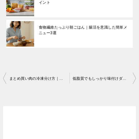
イント
食物繊維たっぷり朝ごはん｜腸活を意識した簡単メ
ニュー3選
まとめ買い肉の冷凍分け方｜使いやすさ重視の保存術5つのポイント
低脂質でもしっかり味付けダイエット｜満足感を落とさない5つのポイント
投
稿
ナ
ビ
ゲ
ー