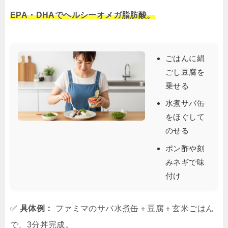
EPA・DHAでヘルシーオメガ脂肪酸。
ごはんに絹
ごし豆腐を
乗せる
水煮サバ缶
をほぐして
のせる
ポン酢や刻
みネギで味
付け
✅
具体例：
ファミマのサバ水煮缶＋豆腐＋玄米ごはん
で、3分丼完成。