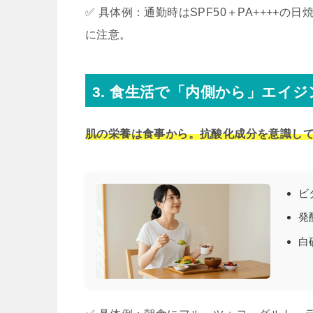
✅ 具体例：通勤時はSPF50＋PA++++
に注意。
3. 食生活で「内側から」エイ
肌の栄養は食事から。抗酸化成分を意識し
ビ
発
白