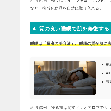
✅ 具体例：朝食にフルーツ＋ヨーグルト、
など、抗酸化食品を自然に取り入れる。
4. 質の良い睡眠で肌を修復する
睡眠は「最高の美容液」。睡眠の質が肌に
就
4
寝
✅ 具体例：寝る前は間接照明とアロマでリ