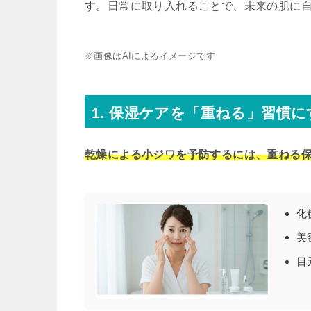
す。日常に取り入れることで、未来の肌に
※画像はAIによるイメージです
1. 保湿ケアを「重ねる」習慣に
乾燥による小ジワを予防するには、重ねる
化
美
目