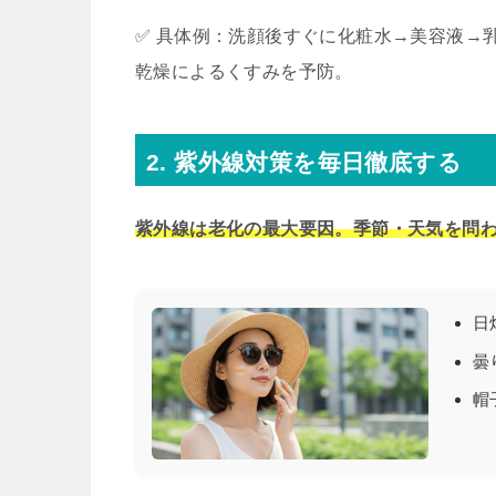
✅ 具体例：洗顔後すぐに化粧水→美容液→
乾燥によるくすみを予防。
2. 紫外線対策を毎日徹底する
紫外線は老化の最大要因。季節・天気を問
日
曇
帽