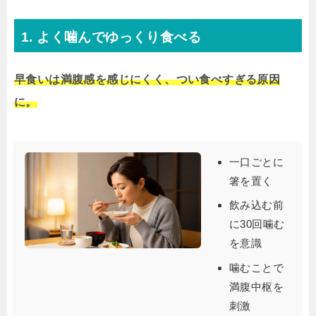
1. よく噛んでゆっくり食べる
早食いは満腹感を感じにくく、つい食べすぎる原因
に。
一口ごとに
箸を置く
飲み込む前
に30回噛む
を意識
噛むことで
満腹中枢を
刺激