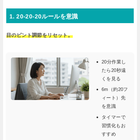
1. 20-20-20ルールを意識
目のピント調節をリセット。
20分作業し
たら20秒遠
くを見る
6m（約20フ
ィート）先
を意識
タイマーで
習慣化もお
すすめ