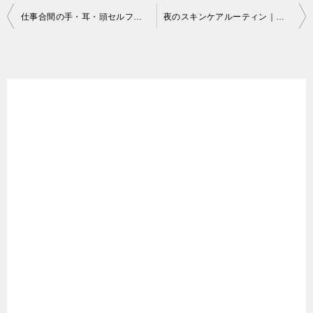
仕事合間の手・耳・頭セルフマッサージ｜簡単リフレッシュ5つのポイント
夜のスキンケアルーティン｜大人の肌を整える5つの基本習慣
投
稿
ナ
ビ
ゲ
ー
シ
ョ
ン