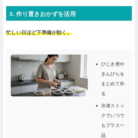
3. 作り置きおかずを活用
忙しい日ほど下準備が効く。
ひじき煮や
きんぴらを
まとめて作
る
冷凍ストッ
クでいつで
もプラス一
品