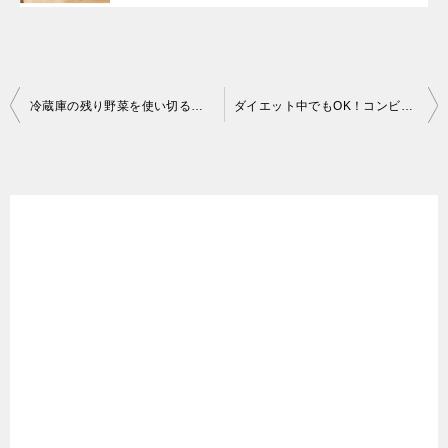
冷蔵庫の残り野菜を使い切る！簡単レシピ5選【フードロス削減＆節約】
ダイエット中でもOK！コンビニおやつの選び方ガイド｜罪悪感を減らす5つのポイント
投
稿
ナ
ビ
ゲ
ー
シ
ョ
ン