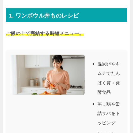
1. ワンボウル丼ものレシピ
ご飯の上で完結する時短メニュー。
温泉卵やキ
ムチでたん
ぱく質＋発
酵食品
蒸し鶏や缶
詰サバをト
ッピング