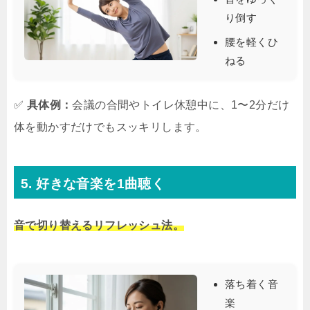
り倒す
腰を軽くひ
ねる
✅
具体例：
会議の合間やトイレ休憩中に、1〜2分だけ
体を動かすだけでもスッキリします。
5. 好きな音楽を1曲聴く
音で切り替えるリフレッシュ法。
落ち着く音
楽