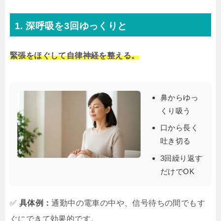
1. 深呼吸を3回ゆっくりと
緊張をほぐして自律神経を整える。
鼻からゆっ
くり吸う
口から長く
吐き切る
3回繰り返す
だけでOK
✅
具体例：
通勤中の電車の中や、信号待ちの間でもす
ぐにできて効果的です。