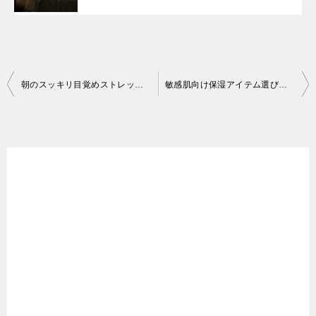
朝のスッキリ目覚めストレッチ｜1日を軽やかに始める5つの動き
敏感肌向け保湿アイテム選び方｜刺激を減らして潤いを守る5つのポイント
投
稿
ナ
ビ
ゲ
ー
シ
ョ
ン