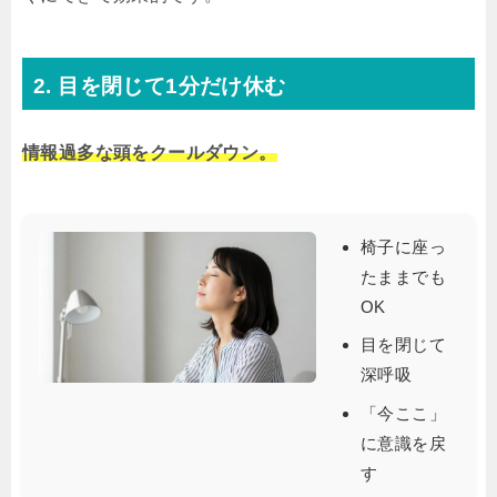
2. 目を閉じて1分だけ休む
情報過多な頭をクールダウン。
椅子に座っ
たままでも
OK
目を閉じて
深呼吸
「今ここ」
に意識を戻
す