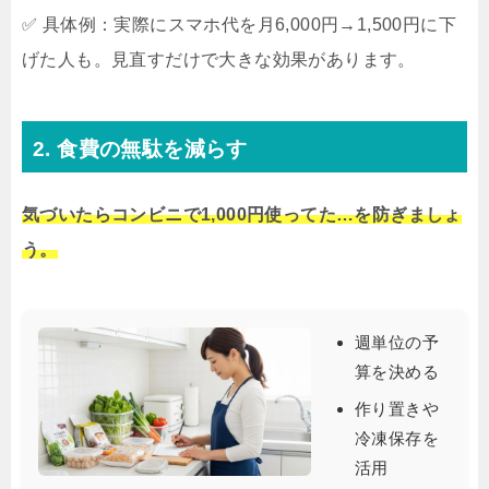
✅ 具体例：実際にスマホ代を月6,000円→1,500円に下
げた人も。見直すだけで大きな効果があります。
2. 食費の無駄を減らす
気づいたらコンビニで1,000円使ってた…を防ぎましょ
う。
週単位の予
算を決める
作り置きや
冷凍保存を
活用