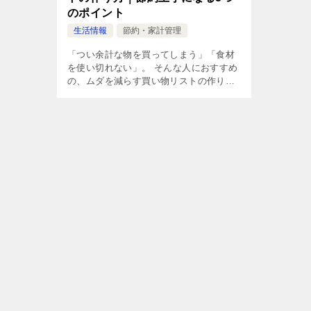
のポイント
生活情報
節約・家計管理
「つい余計な物を買ってしまう」「食材
を使い切れない」。 そんな人におすすめ
の、ムダを減らす買い物リストの作り方
を紹介します。 忙しくてもできるちょっ
とした工夫で、家計にも冷蔵庫にもやさ
しい暮らしを始めましょう。 1. 週 […]