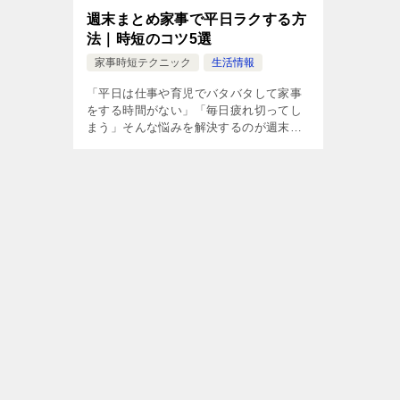
週末まとめ家事で平日ラクする方
法｜時短のコツ5選
家事時短テクニック
生活情報
「平日は仕事や育児でバタバタして家事
をする時間がない」「毎日疲れ切ってし
まう」そんな悩みを解決するのが週末の
まとめ家事です。 少しの準備で、平日の
家事負担をぐっと減らせます。 今回は忙
しい人でも取り入れやすい、週末まとめ
[…]