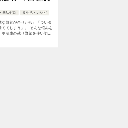
・無駄ゼロ
食生活・レシピ
端な野菜が余りがち」「ついダ
捨ててしまう」。 そんな悩みを
、冷蔵庫の残り野菜を使い切る
ピを紹介します。 日々の料理で
活用すれば、フードロス削減と
つながります。使い切るアイデ