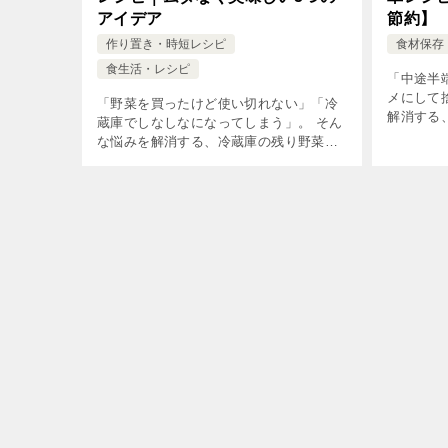
アイデア
節約】
作り置き・時短レシピ
食材保存
食生活・レシピ
「中途半
メにして
「野菜を買ったけど使い切れない」「冷
解消する
蔵庫でしなしなになってしまう」。 そん
簡単レシ
な悩みを解消する、冷蔵庫の残り野菜を
無理なく
使い切る簡単レシピを紹介します。 ちょ
節約にも
っとした工夫で、節約＆食材ロスゼロを
[…]
目指しましょう。余り野菜が“ごちそう
[…]