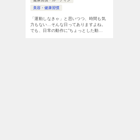
健康習慣・ルーティン
美容・健康習慣
「運動しなきゃ」と思いつつ、時間も気
力もない…そんな日ってありますよね。
でも、日常の動作に“ちょっとした動
き”をプラスするだけで、体は確実に変わ
っていきます。 この記事では、忙しい毎
日でも取り入れやすい「ながら健康習慣
[…]