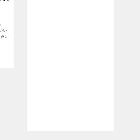
」
いい
悩み、
のバリ
ケア
感肌