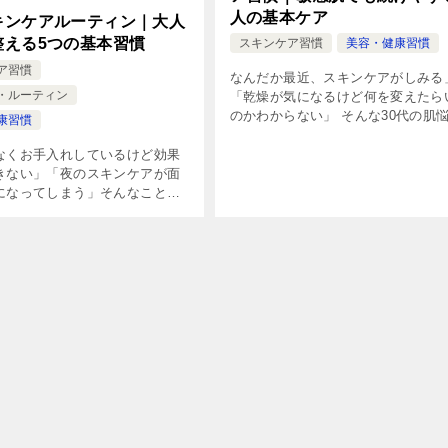
人の基本ケア
キンケアルーティン｜大人
整える5つの基本習慣
スキンケア習慣
美容・健康習慣
ア習慣
なんだか最近、スキンケアがしみる
・ルーティン
「乾燥が気になるけど何を変えたら
のかわからない」 そんな30代の肌
康習慣
ありませんか？ 年齢を重ねると肌
ア機能が少しずつ弱まり、今までの
なくお手入れしているけど効果
が刺激になってしまうことも。 敏
きない」「夜のスキンケアが面
[…]
になってしまう」そんなことは
んか？ 夜は肌をリセットし、し
える大切な時間です。 今回は、
を整えるために覚えておきたい