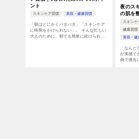
ント
夜のス
の肌を
スキンケア習慣
美容・健康習慣
スキンケ
「朝はとにかくバタバタ」「スキンケア
健康習慣
に時間をかけられない」。 そんな忙しい
大人のために、朝でも簡単に続けられる
美容・健
時短スキンケア習慣を紹介します。 「や
らない」より「少しでもやる」を大切
「なんと
に。時短でも肌を労わる工夫を身につけ
が実感で
ま […]
倒で適当
ありませ
っかり整
大人の肌
[…]